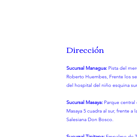
Dirección
Sucursal Managua:
Pista del me
Roberto Huembes, Frente los s
del hospital del niño esquina sur
Sucursal Masaya:
Parque central
Masaya 5 cuadra al sur, frente a l
Salesiana Don Bosco.
Sucursal Tipitapa:
Empalme de T