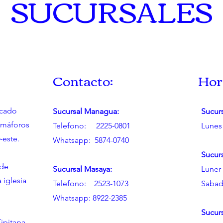
SUCURSALES
Contacto:
Hor
rcado
Sucursal Managua:
Sucur
emáforos
Telefono: 2225-0801
Lunes
-este.
Whatsapp: 5874-0740
Sucur
 de
Sucursal Masaya:
Luner 
a iglesia
Telefono: 2523-1073
Sabad
Whatsapp: 8922-2385
Sucurs
ipitapa