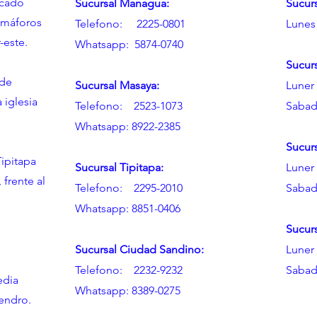
rcado
Sucursal Managua:
Sucur
emáforos
Telefono: 2225-0801
Lunes
-este.
Whatsapp: 5874-0740
Sucur
 de
Sucursal Masaya:
Luner 
a iglesia
Telefono: 2523-1073
Sabad
Whatsapp: 8922-2385
Sucurs
ipitapa
Sucursal Tipitapa:
Luner 
 frente al
Telefono: 2295-2010
Sabad
l
Whatsapp: 8851-0406
Sucur
Sucursal Ciudad Sandino:
Luner 
Telefono: 2232-9232
Sabad
edia
Whatsapp: 8389-0275
mendro.