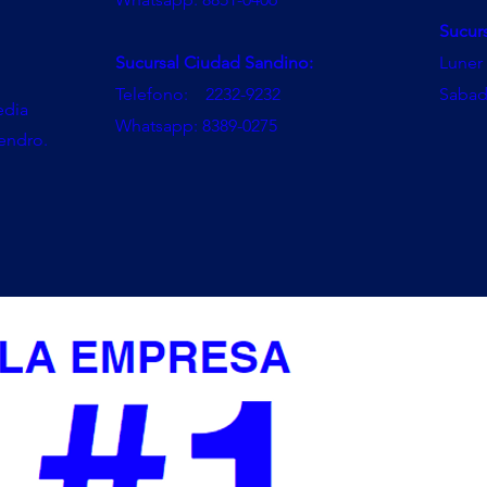
Sucur
Sucursal Ciudad Sandino:
Luner 
Telefono: 2232-9232
Sabad
edia
Whatsapp: 8389-0275
mendro.