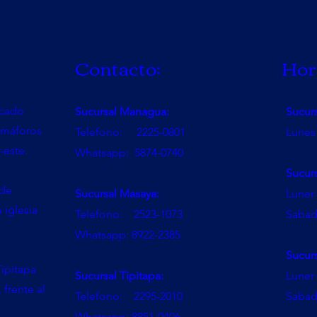
Contacto:
Hor
rcado
Sucursal Managua:
Sucur
emáforos
Telefono: 2225-0801
Lunes
-este.
Whatsapp: 5874-0740
Sucur
 de
Sucursal Masaya:
Luner 
a iglesia
Telefono: 2523-1073
Sabad
Whatsapp: 8922-2385
Sucurs
ipitapa
Sucursal Tipitapa:
Luner 
 frente al
Telefono: 2295-2010
Sabad
l
Whatsapp: 8851-0406