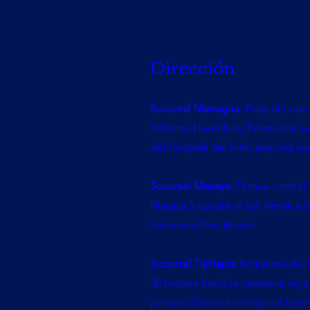
Dirección
Sucursal Managua:
Pista del me
Roberto Huembes, Frente los s
del hospital del niño esquina sur
Sucursal Masaya:
Parque central
Masaya 5 cuadra al sur, frente a l
Salesiana Don Bosco.
Sucursal Tipitapa:
Empalme de T
30 metros hacia la carretera vieja,
parque Química contigo al hote