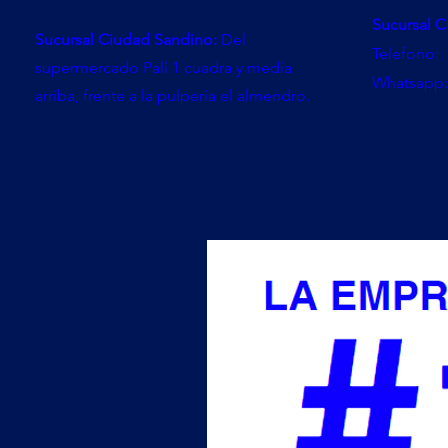
Sucursal C
Sucursal Ciudad Sandino:
Del
Telefono:
supermercado Palí 1 cuadra y media
Whatsapp:
arriba, frente a la pulpería el almendro.