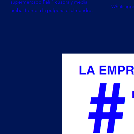
supermercado Palí 1 cuadra y media
Whatsapp:
arriba, frente a la pulpería el almendro.